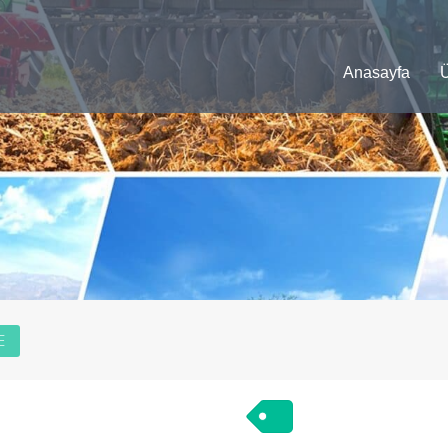
Anasayfa
Ü
E