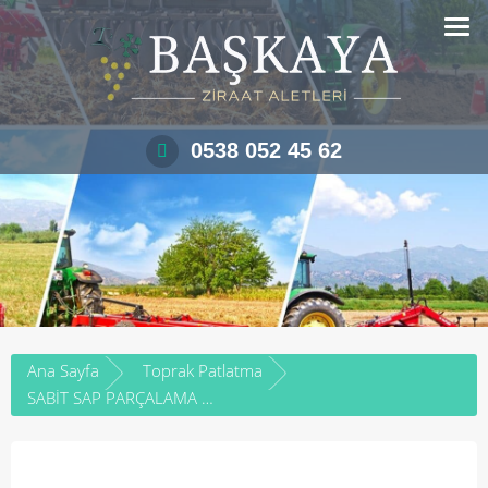
Skip
to
content
0538 052 45 62
Ana Sayfa
Toprak Patlatma
SABİT SAP PARÇALAMA MAKİNASI