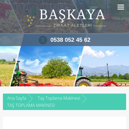
Skip
to
content
0538 052 45 62
Ana Sayfa
Taş Toplama Makinesi
TAŞ TOPLAMA MAKİNESİ